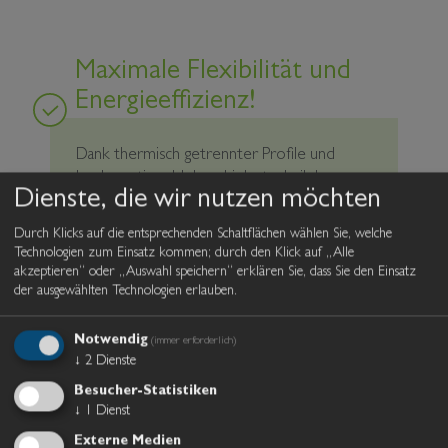
Maximale Flexibilität und
Energieeffizienz!
Dank thermisch getrennter Profile und
hochwertiger Hebeschiebetechnik lassen
Dienste, die wir nutzen möchten
sich unsere Systeme leicht bedienen, bieten
ausgezeichnete Wärmedämmung und
Durch Klicks auf die entsprechenden Schaltflächen wählen Sie, welche
schaffen ganzjährig nutzbare Räume.
Technologien zum Einsatz kommen; durch den Klick auf „Alle
akzeptieren“ oder „Auswahl speichern“ erklären Sie, dass Sie den Einsatz
der ausgewählten Technologien erlauben.
Notwendig
(immer erforderlich)
Weitere Details der
↓
2
Dienste
Hebeschiebewand
Besucher-Statistiken
↓
1
Dienst
Die Glasschiebetüren gleiten auf hochwertigen Laufrollen und
Externe Medien
stabilen Aluminiumlaufschienen ruhig und kontrolliert. Einzelne