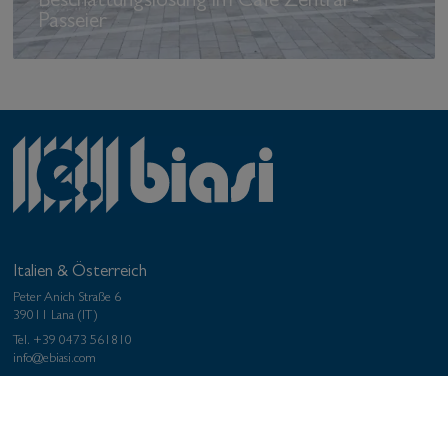
Beschattungslösung im Cafe Zentral -
Passeier
Italien & Österreich
Peter Anich Straße 6
39011 Lana (IT)
Tel.
+39 0473 561810
info@ebiasi.com
Deutschland