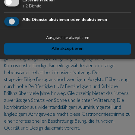
Externe Medien
↓
2
Dienste
Alle Dienste aktivieren oder deaktivieren
Weitere Details der Sonnenschirme
Auch in Material und Verarbeitung erfüllen die Schirme höchste
Ausgewählte akzeptieren
Ansprüche. Die stabile Konstruktion aus hochwertigem
Alle akzeptieren
Aluminium sorgt für eine ausgezeichnete Standfestigkeit bei
gleichzeitig vergleichsweise geringem Eigengewicht.
Korrosionsbeständige Bauteile gewährleisten eine lange
Lebensdauer selbst bei intensiver Nutzung. Der
strapazierfähige Bezug aus hochwertigem Acrylstoff überzeugt
durch hohe Reißfestigkeit, UV-Beständigkeit und farbliche
Brillanz über viele Jahre hinweg. Gleichzeitig bietet das Material
zuverlässigen Schutz vor Sonne und leichter Witterung. Die
Kombination aus widerstandsfähigem Aluminiumgestell und
langlebigem Acrylgewebe macht diese Gastronomieschirme zu
einer professionellen Beschattungslösung, die Funktion,
Qualität und Design dauerhaft vereint.