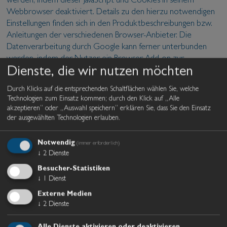
werden, indem dieser JavaScript und Cookies in seinem
Webbrowser deaktiviert. Details zu den hierzu notwendigen
Einstellungen finden sich in den Produktbeschreibungen bzw.
Anleitungen der verschiedenen Browser-Anbieter. Die
Datenverarbeitung durch Google kann ferner unterbunden
werden, indem der Nutzer ein Browser-Add-on zur
Dienste, die wir nutzen möchten
Deaktivierung von Google verwendet. Detaillierte
Informationen zum Umgang mit Nutzerdaten finden Sie in der
Durch Klicks auf die entsprechenden Schaltflächen wählen Sie, welche
Datenschutzerklärung von Google:
Datenschutzerklärung
.
Technologien zum Einsatz kommen; durch den Klick auf „Alle
akzeptieren“ oder „Auswahl speichern“ erklären Sie, dass Sie den Einsatz
der ausgewählten Technologien erlauben.
Google Analytics
Notwendig
(immer erforderlich)
Diese Website verwendet Google Analytics, einen
↓
2
Dienste
Webanalysedienst der Google Inc, 1600 Amphitheatre
Besucher-Statistiken
Parkway Mountain View, CA 94043, USA („Google“) auf der
↓
1
Dienst
Rechtsgrundlage des überwiegenden berechtigten Interesses
Externe Medien
(Analyse der Websitenutzung). Wir haben dazu mit Google
↓
2
Dienste
einen Vertrag zur Auftragsdatenverarbeitung abgeschlossen.
Beim Aufruf unserer Webseite wird über eine Software eine