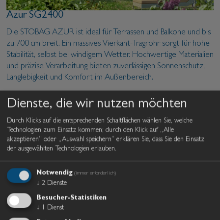
Azur SG2400
Die STOBAG AZUR ist ideal für Terrassen und Balkone und bis
zu 700 cm breit. Ein massives Vierkant-Tragrohr sorgt für hohe
Stabilität, selbst bei windigem Wetter. Hochwertige Materialien
und präzise Verarbeitung bieten zuverlässigen Sonnenschutz,
Langlebigkeit und Komfort im Außenbereich.
Produktflyer
Dienste, die wir nutzen möchten
Durch Klicks auf die entsprechenden Schaltflächen wählen Sie, welche
Technologien zum Einsatz kommen; durch den Klick auf „Alle
Select S8130
akzeptieren“ oder „Auswahl speichern“ erklären Sie, dass Sie den Einsatz
der ausgewählten Technologien erlauben.
Die STOBAG SELECT überzeugt durch großzügige
Dimensionen bei kompakter Bauweise und ist ideal für
Notwendig
(immer erforderlich)
Gastronomie, Objektbereiche und private Großflächen. Mit
↓
2
Dienste
einer maximalen Breite von bis zu 1.800 cm bietet sie
zuverlässigen Sonnenschutz für weitläufige Terrassen und
Besucher-Statistiken
↓
1
Dienst
Außenbereiche.