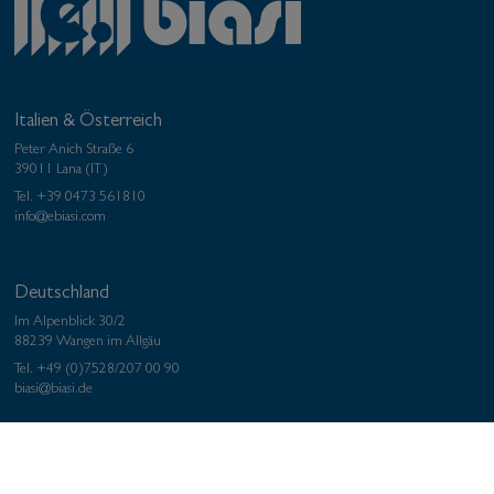
Italien & Österreich
Peter Anich Straße 6
39011 Lana (IT)
Tel.
+39 0473 561810
info@ebiasi.com
Deutschland
Im Alpenblick 30/2
88239 Wangen im Allgäu
Tel.
+49 (0)7528/207 00 90
biasi@biasi.de
Stoffproduktion Brescia