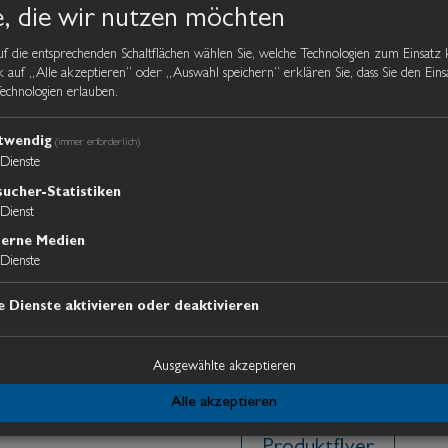
platzsparende Lösung o
e, die wir nutzen möchten
Innenraum. Dank der stu
uf die entsprechenden Schaltflächen wählen Sie, welche Technologien zum Einsat
k auf „Alle akzeptieren“ oder „Auswahl speichern“ erklären Sie, dass Sie den Eins
das Fenster exakt an Ih
echnologien erlauben.
schmalen Lüftungsöffnun
Glasfläche. In Verbindu
twendig
(immer erforderlich)
Dienste
auf Kaltprofil-Basis eign
ucher-Statistiken
Anwendungen, bei denen
Dienst
Design im Vordergrund 
terne Medien
sorgen für einen hohen 
Dienste
die moderne, hochwerti
e Dienste aktivieren oder deaktivieren
Hubfenster klare Linie
flexibler Nutzung.
Ausgewählte akzeptieren
Alle akzeptieren