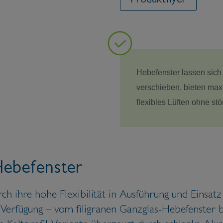
Produktflyer
Hebefenster lassen sich
verschieben, bieten max
flexibles Lüften ohne st
Hebefenster
h ihre hohe Flexibilität in Ausführung und Einsatz
 Verfügung – vom filigranen Ganzglas-Hebefenster b