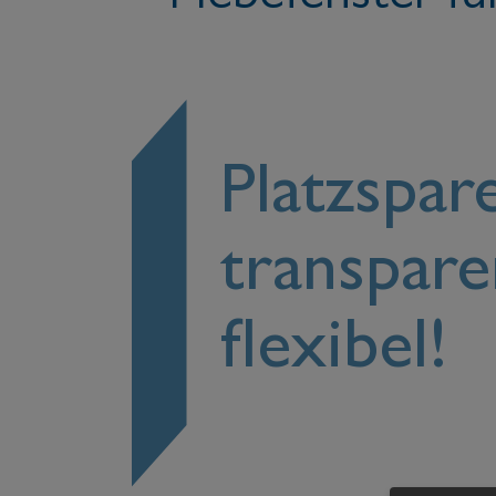
Platzspar
transpare
flexibel!