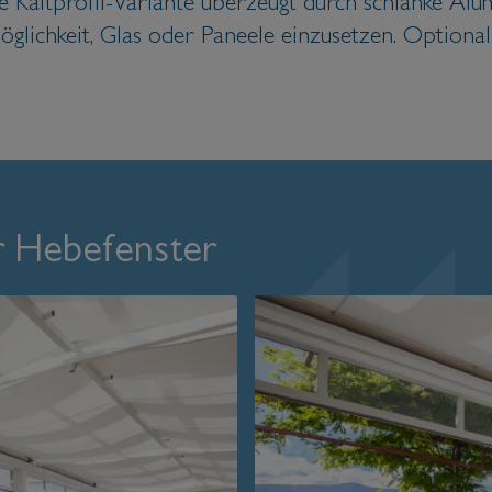
e Kaltprofil-Variante überzeugt durch schlanke Al
glichkeit, Glas oder Paneele einzusetzen. Optional
r Hebefenster