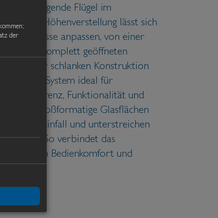
hne auskragende Flügel im
fenlosen Höhenverstellung lässt sich
z kommen;
atz der
re Bedürfnisse anpassen, von einer
g bis zur komplett geöffneten
ng mit einer schlanken Konstruktion
et sich das System ideal für
 Transparenz, Funktionalität und
stehen. Großformatige Glasflächen
Tageslichteinfall und unterstreichen
ge Optik. So verbindet das
n mit hohem Bedienkomfort und