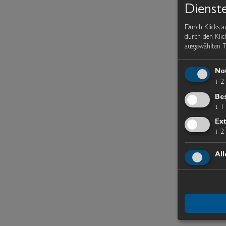
Dienst
Durch Klicks a
durch den Klic
ausgewählten T
No
↓
2
Bes
↓
1
Ex
↓
2
All