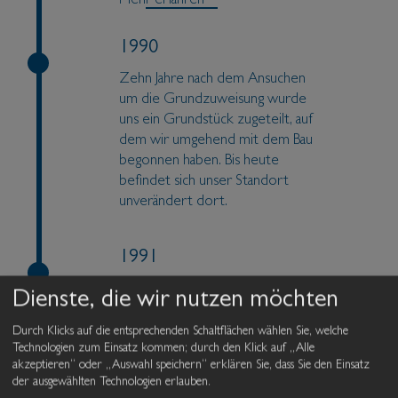
Mehr erfahren
1990
Zehn Jahre nach dem Ansuchen
um die Grundzuweisung wurde
uns ein Grundstück zugeteilt, auf
dem wir umgehend mit dem Bau
begonnen haben. Bis heute
befindet sich unser Standort
unverändert dort.
1991
Erste Produktion von
Dienste, die wir nutzen möchten
Hebefenstern im Hotel Fragsburg
bei Meran
Durch Klicks auf die entsprechenden Schaltflächen wählen Sie, welche
Technologien zum Einsatz kommen; durch den Klick auf „Alle
Mehr erfahren
akzeptieren“ oder „Auswahl speichern“ erklären Sie, dass Sie den Einsatz
der ausgewählten Technologien erlauben.