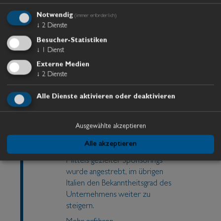
1993
Notwendig
(immer erforderlich)
Dadurch, dass unser
↓
2
Dienste
Wintergarten über die
Besucher-Statistiken
Brennergrenze hinaus ein Begriff
↓
1
Dienst
wurde, gründet man aus
Externe Medien
logistischer Überlegung 1993
↓
2
Dienste
eine Zweigstelle in Deutschland.
Der Betrieb zählte schon über
Alle Dienste aktivieren oder deaktivieren
20 Angestellte und die Nachfrage
und der Betrieb wuchsen ständig.
Ausgewählte akzeptieren
1993 -1998
Alle akzeptieren
Mittels gezielter Sponsorings
wurde angestrebt, im übrigen
Italien den Bekanntheitsgrad des
Unternehmens weiter zu
steigern.